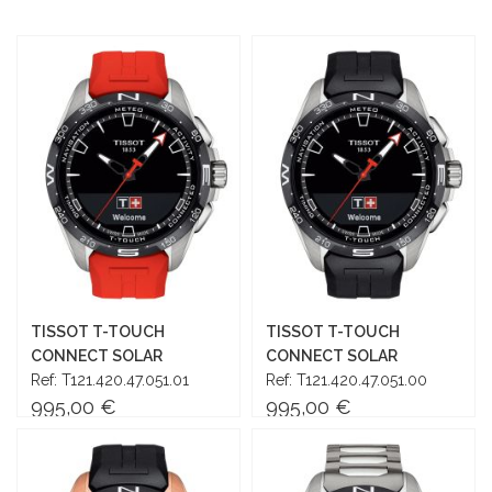
o
Descen
TISSOT T-TOUCH
TISSOT T-TOUCH
CONNECT SOLAR
CONNECT SOLAR
Ref: T121.420.47.051.01
Ref: T121.420.47.051.00
995,00 €
995,00 €
Añadir al carrito
Añadir al carrito