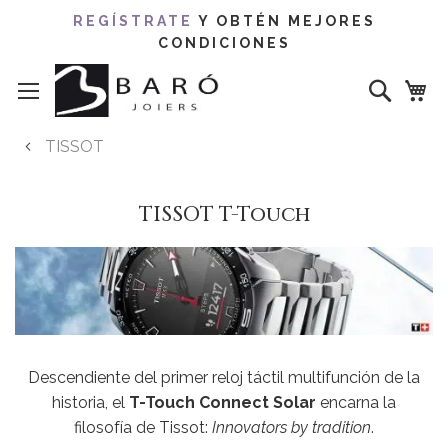
REGÍSTRATE
Y OBTÉN MEJORES
CONDICIONES
Ir
Buscar
al
contenido
TISSOT
TISSOT T-Touch
Descendiente del primer reloj táctil multifunción de la
historia, el
T-Touch Connect Solar
encarna la
filosofía de Tissot:
Innovators by tradition
.