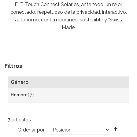
El T-Touch Connect Solar es, ante todo, un reloj,
conectado, respetuoso de la privacidad, interactivo,
autónomo, contemporáneo, sostenible y 'Swiss
Made'
Filtros
Género
a
Hombre
7
r
t
í
7
artículos
c
Fijar
u
Ordenar por
l
Direcci