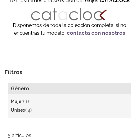
Te mostramos una selección de relojes
CATACLOCK
Disponemos de toda la colección completa, si no
encuentras tu modelo,
contacta con nosotros
Filtros
Género
a
Mujer
1
r
a
Unisex
4
t
r
í
t
c
í
5
artículos
u
c