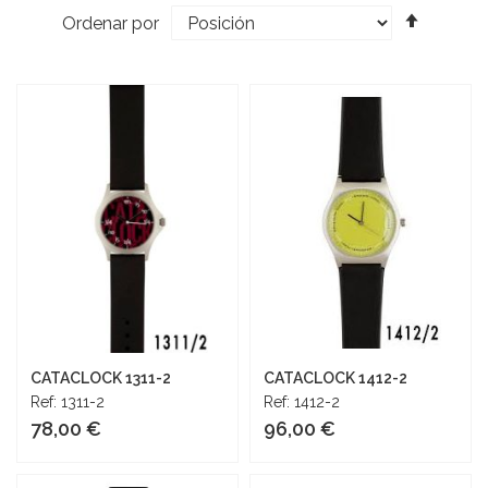
l
Fijar
u
Ordenar por
o
l
Direcci
o
Descen
CATACLOCK 1311-2
CATACLOCK 1412-2
Ref: 1311-2
Ref: 1412-2
78,00 €
96,00 €