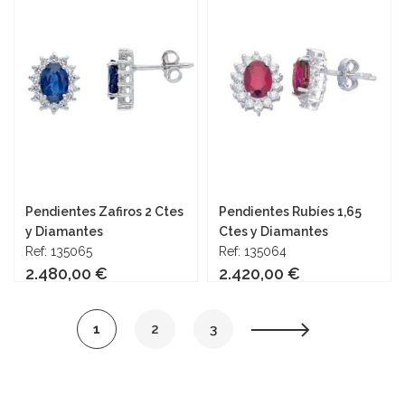
Añadir al carrito
Añadir al carrito
Pendientes Zafiros 2 Ctes
Pendientes Rubíes 1,65
y Diamantes
Ctes y Diamantes
Ref: 135065
Ref: 135064
2.480,00 €
2.420,00 €
Página
Actualmente
Página
Página
Página
Siguiente
1
2
3
Añadir al carrito
Añadir al carrito
estás
leyendo