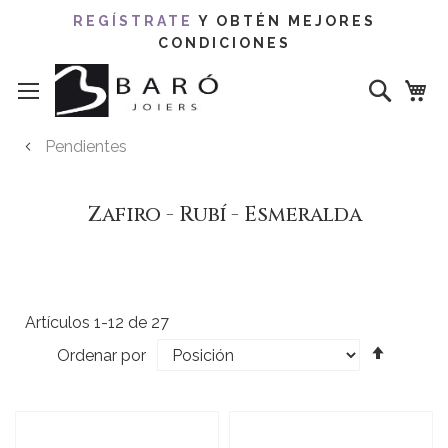
REGÍSTRATE
Y OBTÉN MEJORES
CONDICIONES
Ir
Buscar
al
contenido
Pendientes
Zafiro - Rubí - Esmeralda
Artículos
1
-
12
de
27
Fijar
Ordenar por
Direcci
Descen