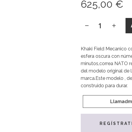
625,00 €
Khaki Field Mecanico c
esfera oscura con númer
minutos,correa NATO res
del modelo original de 
marca.Este modelo , de i
construido para durar.
Llamadm
REGÍSTRAT