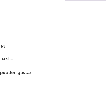
IRO
 marcha
 pueden gustar!