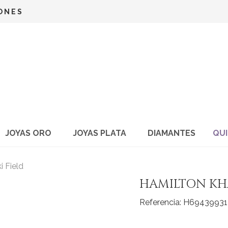
Ir
ONES
al
contenido
JOYAS ORO
JOYAS PLATA
DIAMANTES
QU
 Field
HAMILTON KHA
Referencia: H69439931