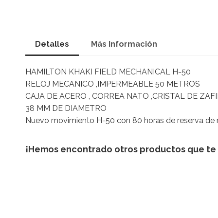
Saltar
al
Detalles
Más Información
comienzo
de
la
HAMILTON KHAKI FIELD MECHANICAL H-50
galería
RELOJ MECANICO ,IMPERMEABLE 50 METROS
de
CAJA DE ACERO , CORREA NATO ,CRISTAL DE ZAF
imágenes
38 MM DE DIAMETRO
Nuevo movimiento H-50 con 80 horas de reserva de
¡Hemos encontrado otros productos que te