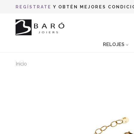
REGÍSTRATE
Y OBTÉN MEJORES CONDICI
RELOJES
Inicio
Saltar
al
final
de
la
galería
de
imágenes