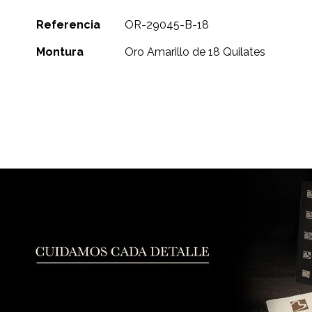
de
Más
la
Referencia
OR-29045-B-18
Información
galería
Montura
Oro Amarillo de 18 Quilates
de
imágenes