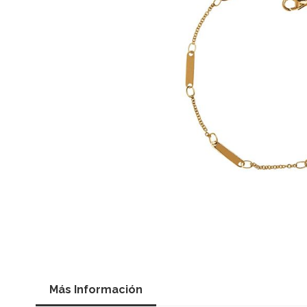
Saltar
al
Más Información
comienzo