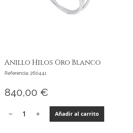
Saltar
al
Anillo Hilos Oro Blanco
comienzo
de
Referencia: 260441
la
galería
840,00 €
de
imágenes
Añadir al carrito